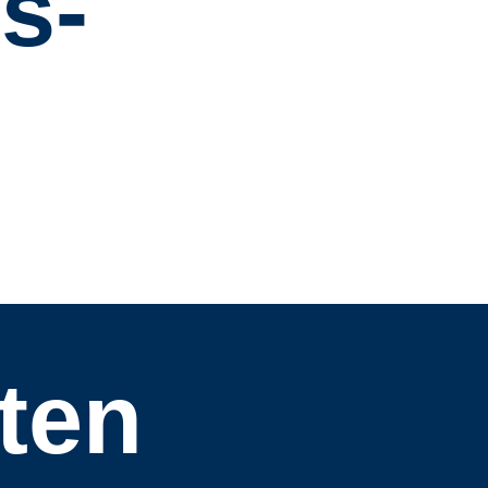
s-
ten