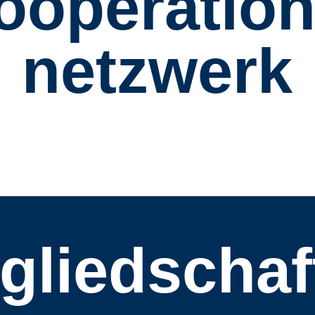
ooperation
netzwerk
tgliedschaf