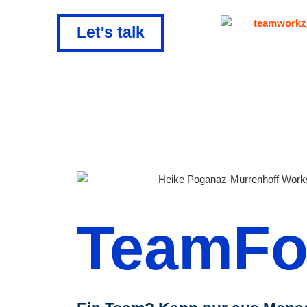
Let's talk
TeamFo