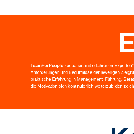
E
TeamForPeople
kooperiert mit erfahrenen Experten*i
Anforderungen und Bedürfnisse der jeweiligen Zielgr
praktische Erfahrung in Management, Führung, Berat
die Motivation sich kontinuierlich weiterzubilden zeic